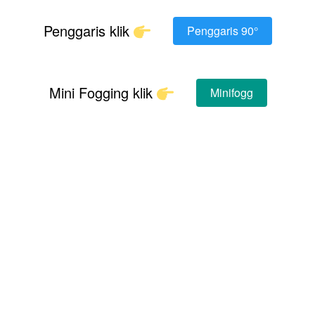
Penggaris klik 
Penggaris 90°
`
Mini Fogging klik 
Minifogg
`