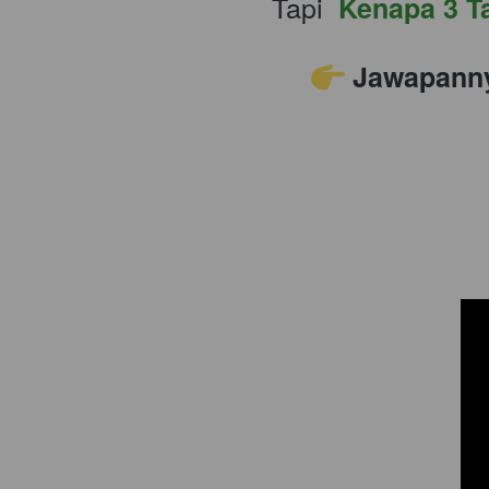
   Tapi  
Kenapa 3 T
 Jawapanny