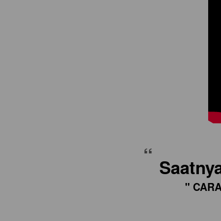
“
Saatny
" CARA