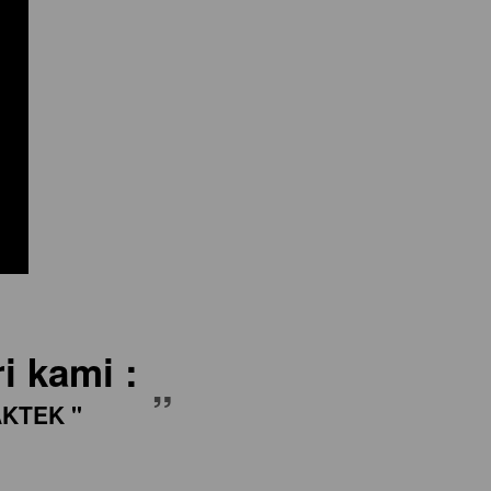
i kami :
”
KTEK "