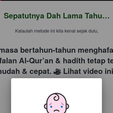
Sepatutnya Dah Lama Tahu…
Kalaulah metode ini kita kenal sejak dulu,
r masa bertahun-tahun menghafal
falan Al-Qur’an & hadith tetap te
 mudah & cepat. 
 Lihat video in
 KLIK 
PLAY
 VIDEO 