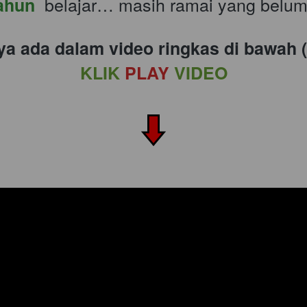
  belajar… masih ramai yang belum
ahun
a ada dalam video ringkas di bawah (
KLIK
 PLAY
 VIDEO